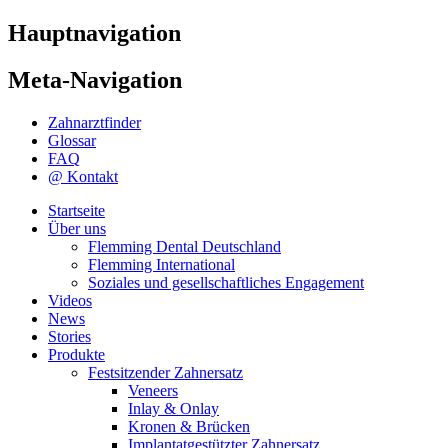
Hauptnavigation
Meta-Navigation
Zahnarztfinder
Glossar
FAQ
@ Kontakt
Startseite
Über uns
Flemming Dental Deutschland
Flemming International
Soziales und gesellschaftliches Engagement
Videos
News
Stories
Produkte
Festsitzender Zahnersatz
Veneers
Inlay & Onlay
Kronen & Brücken
Implantatgestützter Zahnersatz