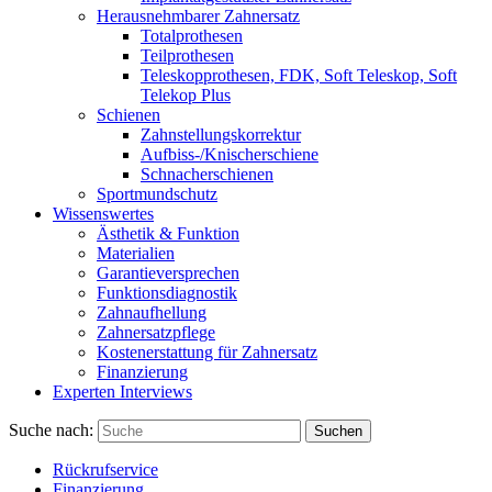
Herausnehmbarer Zahnersatz
Totalprothesen
Teilprothesen
Teleskopprothesen, FDK, Soft Teleskop, Soft
Telekop Plus
Schienen
Zahnstellungskorrektur
Aufbiss-/Knischerschiene
Schnacherschienen
Sportmundschutz
Wissenswertes
Ästhetik & Funktion
Materialien
Garantieversprechen
Funktionsdiagnostik
Zahnaufhellung
Zahnersatzpflege
Kostenerstattung für Zahnersatz
Finanzierung
Experten Interviews
Suche nach:
Suchen
Rückrufservice
Finanzierung