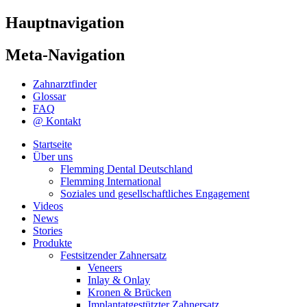
Hauptnavigation
Meta-Navigation
Zahnarztfinder
Glossar
FAQ
@ Kontakt
Startseite
Über uns
Flemming Dental Deutschland
Flemming International
Soziales und gesellschaftliches Engagement
Videos
News
Stories
Produkte
Festsitzender Zahnersatz
Veneers
Inlay & Onlay
Kronen & Brücken
Implantatgestützter Zahnersatz