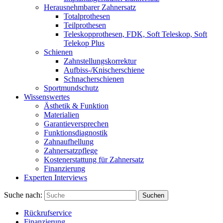
Herausnehmbarer Zahnersatz
Totalprothesen
Teilprothesen
Teleskopprothesen, FDK, Soft Teleskop, Soft
Telekop Plus
Schienen
Zahnstellungskorrektur
Aufbiss-/Knischerschiene
Schnacherschienen
Sportmundschutz
Wissenswertes
Ästhetik & Funktion
Materialien
Garantieversprechen
Funktionsdiagnostik
Zahnaufhellung
Zahnersatzpflege
Kostenerstattung für Zahnersatz
Finanzierung
Experten Interviews
Suche nach:
Suchen
Rückrufservice
Finanzierung