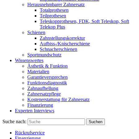
Herausnehmbarer Zahnersatz
Totalprothesen
Teilprothesen
Teleskopprothesen, FDK, Soft Teleskop, Soft
Telekop Plus
Schienen
Zahnstellungskorrektur
Aufbiss-/Knischerschiene
Schnacherschienen
Sportmundschutz
Wissenswertes
Ästhetik & Funktion
Materialien
Garantieversprechen
Funktionsdiagnostik
Zahnaufhellung
Zahnersatzpflege
Kostenerstattung für Zahnersatz
Finanzierung
Experten Interviews
Suche nach:
Suchen
Rückrufservice
Finanzierung