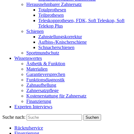
Herausnehmbarer Zahnersatz
Totalprothesen
Teilprothesen
Teleskopprothesen, FDK, Soft Teleskop, Soft
Telekop Plus
Schienen
Zahnstellungskorrektur
Aufbiss-/Knischerschiene
Schnacherschienen
Sportmundschutz
Wissenswertes
Ästhetik & Funktion
Materialien
Garantieversprechen
Funktionsdiagnostik
Zahnaufhellung
Zahnersatzpflege
Kostenerstattung für Zahnersatz
Finanzierung
Experten Interviews
Suche nach:
Suchen
Rückrufservice
Finanzierung