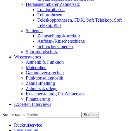
Herausnehmbarer Zahnersatz
Totalprothesen
Teilprothesen
Teleskopprothesen, FDK, Soft Teleskop, Soft
Telekop Plus
Schienen
Zahnstellungskorrektur
Aufbiss-/Knischerschiene
Schnacherschienen
Sportmundschutz
Wissenswertes
Ästhetik & Funktion
Materialien
Garantieversprechen
Funktionsdiagnostik
Zahnaufhellung
Zahnersatzpflege
Kostenerstattung für Zahnersatz
Finanzierung
Experten Interviews
Suche nach:
Suchen
Rückrufservice
Finanzierung