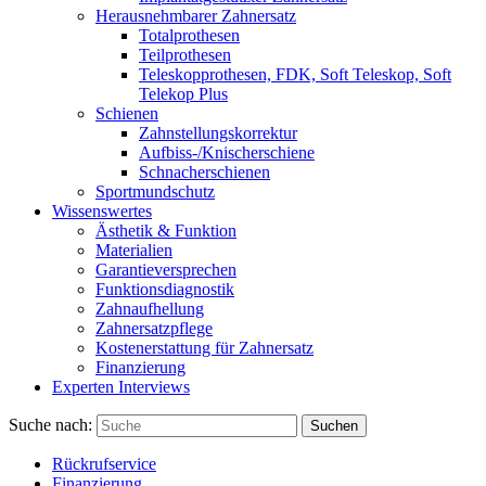
Herausnehmbarer Zahnersatz
Totalprothesen
Teilprothesen
Teleskopprothesen, FDK, Soft Teleskop, Soft
Telekop Plus
Schienen
Zahnstellungskorrektur
Aufbiss-/Knischerschiene
Schnacherschienen
Sportmundschutz
Wissenswertes
Ästhetik & Funktion
Materialien
Garantieversprechen
Funktionsdiagnostik
Zahnaufhellung
Zahnersatzpflege
Kostenerstattung für Zahnersatz
Finanzierung
Experten Interviews
Suche nach:
Suchen
Rückrufservice
Finanzierung