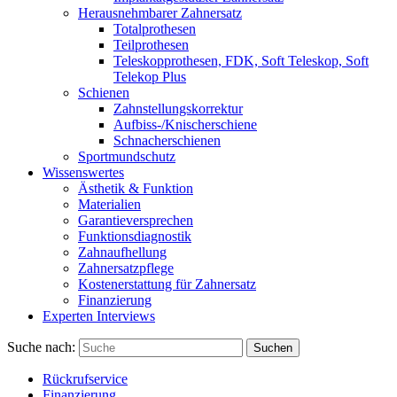
Herausnehmbarer Zahnersatz
Totalprothesen
Teilprothesen
Teleskopprothesen, FDK, Soft Teleskop, Soft
Telekop Plus
Schienen
Zahnstellungskorrektur
Aufbiss-/Knischerschiene
Schnacherschienen
Sportmundschutz
Wissenswertes
Ästhetik & Funktion
Materialien
Garantieversprechen
Funktionsdiagnostik
Zahnaufhellung
Zahnersatzpflege
Kostenerstattung für Zahnersatz
Finanzierung
Experten Interviews
Suche nach:
Suchen
Rückrufservice
Finanzierung