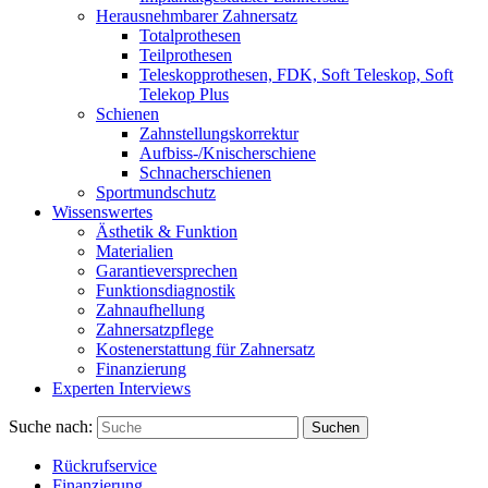
Herausnehmbarer Zahnersatz
Totalprothesen
Teilprothesen
Teleskopprothesen, FDK, Soft Teleskop, Soft
Telekop Plus
Schienen
Zahnstellungskorrektur
Aufbiss-/Knischerschiene
Schnacherschienen
Sportmundschutz
Wissenswertes
Ästhetik & Funktion
Materialien
Garantieversprechen
Funktionsdiagnostik
Zahnaufhellung
Zahnersatzpflege
Kostenerstattung für Zahnersatz
Finanzierung
Experten Interviews
Suche nach:
Suchen
Rückrufservice
Finanzierung