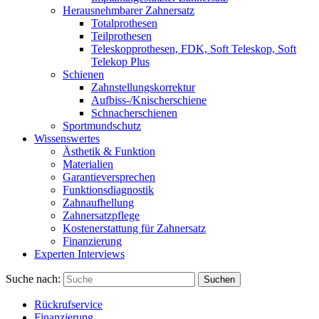
Herausnehmbarer Zahnersatz
Totalprothesen
Teilprothesen
Teleskopprothesen, FDK, Soft Teleskop, Soft
Telekop Plus
Schienen
Zahnstellungskorrektur
Aufbiss-/Knischerschiene
Schnacherschienen
Sportmundschutz
Wissenswertes
Ästhetik & Funktion
Materialien
Garantieversprechen
Funktionsdiagnostik
Zahnaufhellung
Zahnersatzpflege
Kostenerstattung für Zahnersatz
Finanzierung
Experten Interviews
Suche nach:
Suchen
Rückrufservice
Finanzierung