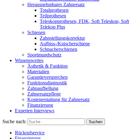
Herausnehmbarer Zahnersatz
Totalprothesen
Teilprothesen
Teleskopprothesen, FDK, Soft Teleskop, Soft
Telekop Plus
Schienen
Zahnstellungskorrektur
Aufbiss-/Knischerschiene
Schnacherschienen
Sportmundschutz
Wissenswertes
Ästhetik & Funktion
Materialien
Garantieversprechen
Funktionsdiagnostik
Zahnaufhellung
Zahnersatzpflege
Kostenerstattung für Zahnersatz
Finanzierung
Experten Interviews
Suche nach:
Suchen
Rückrufservice
Finanzierung