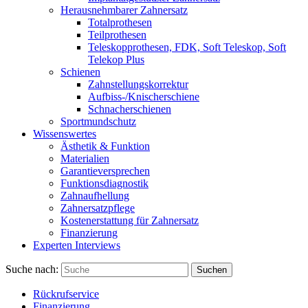
Herausnehmbarer Zahnersatz
Totalprothesen
Teilprothesen
Teleskopprothesen, FDK, Soft Teleskop, Soft
Telekop Plus
Schienen
Zahnstellungskorrektur
Aufbiss-/Knischerschiene
Schnacherschienen
Sportmundschutz
Wissenswertes
Ästhetik & Funktion
Materialien
Garantieversprechen
Funktionsdiagnostik
Zahnaufhellung
Zahnersatzpflege
Kostenerstattung für Zahnersatz
Finanzierung
Experten Interviews
Suche nach:
Suchen
Rückrufservice
Finanzierung