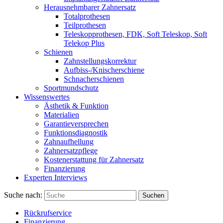
Herausnehmbarer Zahnersatz
Totalprothesen
Teilprothesen
Teleskopprothesen, FDK, Soft Teleskop, Soft
Telekop Plus
Schienen
Zahnstellungskorrektur
Aufbiss-/Knischerschiene
Schnacherschienen
Sportmundschutz
Wissenswertes
Ästhetik & Funktion
Materialien
Garantieversprechen
Funktionsdiagnostik
Zahnaufhellung
Zahnersatzpflege
Kostenerstattung für Zahnersatz
Finanzierung
Experten Interviews
Suche nach:
Suchen
Rückrufservice
Finanzierung