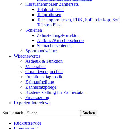
Herausnehmbarer Zahnersatz
Totalprothesen
Teilprothesen
Teleskopprothesen, FDK, Soft Teleskop, Soft
Telekop Plus
Schienen
Zahnstellungskorrektur
Aufbiss-/Knischerschiene
Schnacherschienen
Sportmundschutz
Wissenswertes
Ästhetik & Funktion
Materialien
Garantieversprechen
Funktionsdiagnostik
Zahnaufhellung
Zahnersatzpflege
Kostenerstattung für Zahnersatz
Finanzierung
Experten Interviews
Suche nach:
Suchen
Rückrufservice
Finanzierung