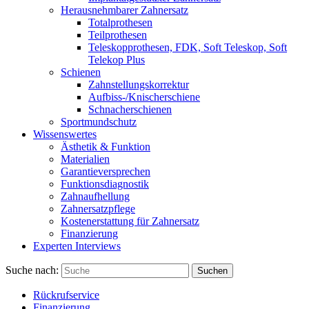
Herausnehmbarer Zahnersatz
Totalprothesen
Teilprothesen
Teleskopprothesen, FDK, Soft Teleskop, Soft
Telekop Plus
Schienen
Zahnstellungskorrektur
Aufbiss-/Knischerschiene
Schnacherschienen
Sportmundschutz
Wissenswertes
Ästhetik & Funktion
Materialien
Garantieversprechen
Funktionsdiagnostik
Zahnaufhellung
Zahnersatzpflege
Kostenerstattung für Zahnersatz
Finanzierung
Experten Interviews
Suche nach:
Suchen
Rückrufservice
Finanzierung