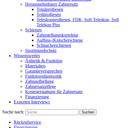
Herausnehmbarer Zahnersatz
Totalprothesen
Teilprothesen
Teleskopprothesen, FDK, Soft Teleskop, Soft
Telekop Plus
Schienen
Zahnstellungskorrektur
Aufbiss-/Knischerschiene
Schnacherschienen
Sportmundschutz
Wissenswertes
Ästhetik & Funktion
Materialien
Garantieversprechen
Funktionsdiagnostik
Zahnaufhellung
Zahnersatzpflege
Kostenerstattung für Zahnersatz
Finanzierung
Experten Interviews
Suche nach:
Suchen
Rückrufservice
Finanzierung