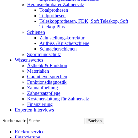
Herausnehmbarer Zahnersatz
Totalprothesen
Teilprothesen
Teleskopprothesen, FDK, Soft Teleskop, Soft
Telekop Plus
Schienen
Zahnstellungskorrektur
Aufbiss-/Knischerschiene
Schnacherschienen
Sportmundschutz
Wissenswertes
Ästhetik & Funktion
Materialien
Garantieversprechen
Funktionsdiagnostik
Zahnaufhellung
Zahnersatzpflege
Kostenerstattung für Zahnersatz
Finanzierung
Experten Interviews
Suche nach:
Suchen
Rückrufservice
Finanzierung