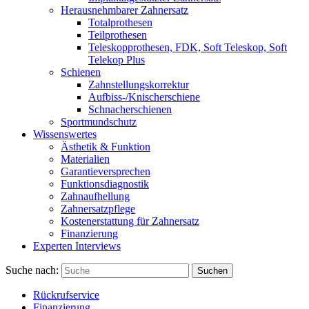
Herausnehmbarer Zahnersatz
Totalprothesen
Teilprothesen
Teleskopprothesen, FDK, Soft Teleskop, Soft
Telekop Plus
Schienen
Zahnstellungskorrektur
Aufbiss-/Knischerschiene
Schnacherschienen
Sportmundschutz
Wissenswertes
Ästhetik & Funktion
Materialien
Garantieversprechen
Funktionsdiagnostik
Zahnaufhellung
Zahnersatzpflege
Kostenerstattung für Zahnersatz
Finanzierung
Experten Interviews
Suche nach:
Suchen
Rückrufservice
Finanzierung