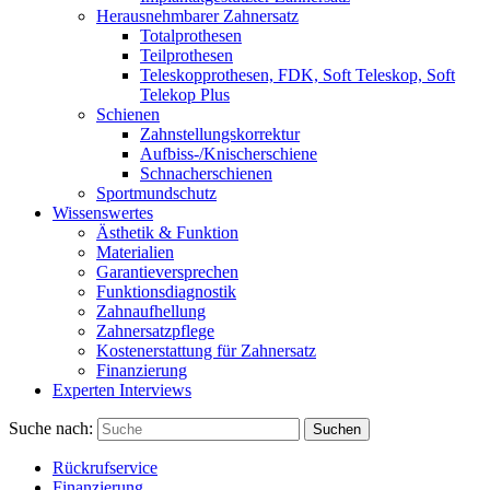
Herausnehmbarer Zahnersatz
Totalprothesen
Teilprothesen
Teleskopprothesen, FDK, Soft Teleskop, Soft
Telekop Plus
Schienen
Zahnstellungskorrektur
Aufbiss-/Knischerschiene
Schnacherschienen
Sportmundschutz
Wissenswertes
Ästhetik & Funktion
Materialien
Garantieversprechen
Funktionsdiagnostik
Zahnaufhellung
Zahnersatzpflege
Kostenerstattung für Zahnersatz
Finanzierung
Experten Interviews
Suche nach:
Suchen
Rückrufservice
Finanzierung