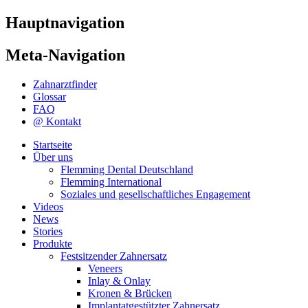
Hauptnavigation
Meta-Navigation
Zahnarztfinder
Glossar
FAQ
@ Kontakt
Startseite
Über uns
Flemming Dental Deutschland
Flemming International
Soziales und gesellschaftliches Engagement
Videos
News
Stories
Produkte
Festsitzender Zahnersatz
Veneers
Inlay & Onlay
Kronen & Brücken
Implantatgestützter Zahnersatz