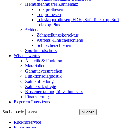
Herausnehmbarer Zahnersatz
Totalprothesen
Teilprothesen
Teleskopprothesen, FDK, Soft Teleskop, Soft
Telekop Plus
Schienen
Zahnstellungskorrektur
Aufbiss-/Knischerschiene
Schnacherschienen
Sportmundschutz
Wissenswertes
Ästhetik & Funktion
Materialien
Garantieversprechen
Funktionsdiagnostik
Zahnaufhellung
Zahnersatzpflege
Kostenerstattung für Zahnersatz
Finanzierung
Experten Interviews
Suche nach:
Suchen
Rückrufservice
Finanzierung