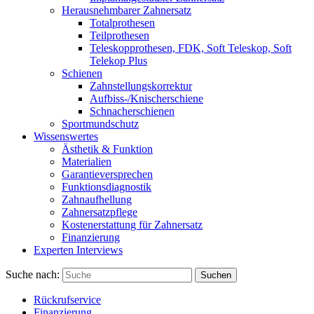
Herausnehmbarer Zahnersatz
Totalprothesen
Teilprothesen
Teleskopprothesen, FDK, Soft Teleskop, Soft
Telekop Plus
Schienen
Zahnstellungskorrektur
Aufbiss-/Knischerschiene
Schnacherschienen
Sportmundschutz
Wissenswertes
Ästhetik & Funktion
Materialien
Garantieversprechen
Funktionsdiagnostik
Zahnaufhellung
Zahnersatzpflege
Kostenerstattung für Zahnersatz
Finanzierung
Experten Interviews
Suche nach:
Suchen
Rückrufservice
Finanzierung