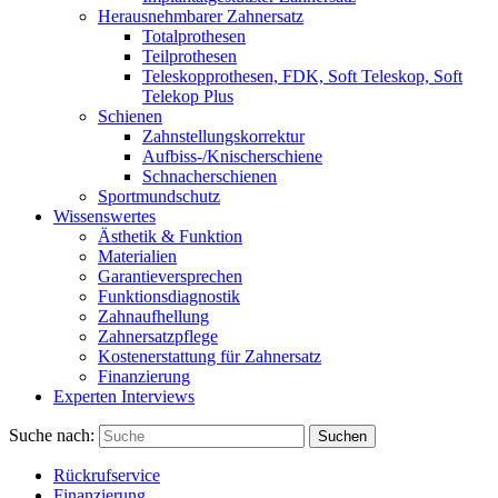
Herausnehmbarer Zahnersatz
Totalprothesen
Teilprothesen
Teleskopprothesen, FDK, Soft Teleskop, Soft
Telekop Plus
Schienen
Zahnstellungskorrektur
Aufbiss-/Knischerschiene
Schnacherschienen
Sportmundschutz
Wissenswertes
Ästhetik & Funktion
Materialien
Garantieversprechen
Funktionsdiagnostik
Zahnaufhellung
Zahnersatzpflege
Kostenerstattung für Zahnersatz
Finanzierung
Experten Interviews
Suche nach:
Suchen
Rückrufservice
Finanzierung