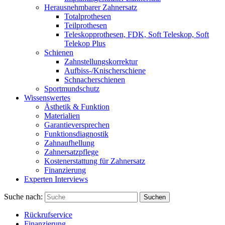
Herausnehmbarer Zahnersatz
Totalprothesen
Teilprothesen
Teleskopprothesen, FDK, Soft Teleskop, Soft
Telekop Plus
Schienen
Zahnstellungskorrektur
Aufbiss-/Knischerschiene
Schnacherschienen
Sportmundschutz
Wissenswertes
Ästhetik & Funktion
Materialien
Garantieversprechen
Funktionsdiagnostik
Zahnaufhellung
Zahnersatzpflege
Kostenerstattung für Zahnersatz
Finanzierung
Experten Interviews
Suche nach:
Suchen
Rückrufservice
Finanzierung