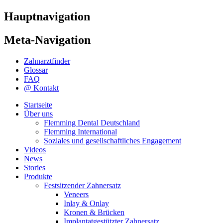
Hauptnavigation
Meta-Navigation
Zahnarztfinder
Glossar
FAQ
@ Kontakt
Startseite
Über uns
Flemming Dental Deutschland
Flemming International
Soziales und gesellschaftliches Engagement
Videos
News
Stories
Produkte
Festsitzender Zahnersatz
Veneers
Inlay & Onlay
Kronen & Brücken
Implantatgestützter Zahnersatz