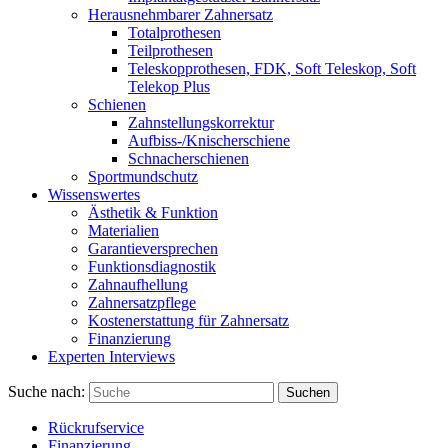
Herausnehmbarer Zahnersatz
Totalprothesen
Teilprothesen
Teleskopprothesen, FDK, Soft Teleskop, Soft
Telekop Plus
Schienen
Zahnstellungskorrektur
Aufbiss-/Knischerschiene
Schnacherschienen
Sportmundschutz
Wissenswertes
Ästhetik & Funktion
Materialien
Garantieversprechen
Funktionsdiagnostik
Zahnaufhellung
Zahnersatzpflege
Kostenerstattung für Zahnersatz
Finanzierung
Experten Interviews
Suche nach:
Suchen
Rückrufservice
Finanzierung