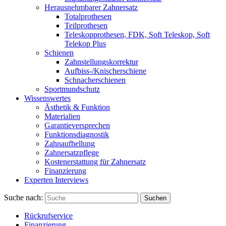
Herausnehmbarer Zahnersatz
Totalprothesen
Teilprothesen
Teleskopprothesen, FDK, Soft Teleskop, Soft
Telekop Plus
Schienen
Zahnstellungskorrektur
Aufbiss-/Knischerschiene
Schnacherschienen
Sportmundschutz
Wissenswertes
Ästhetik & Funktion
Materialien
Garantieversprechen
Funktionsdiagnostik
Zahnaufhellung
Zahnersatzpflege
Kostenerstattung für Zahnersatz
Finanzierung
Experten Interviews
Suche nach:
Suchen
Rückrufservice
Finanzierung