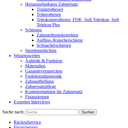
Herausnehmbarer Zahnersatz
Totalprothesen
Teilprothesen
Teleskopprothesen, FDK, Soft Teleskop, Soft
Telekop Plus
Schienen
Zahnstellungskorrektur
Aufbiss-/Knischerschiene
Schnacherschienen
Sportmundschutz
Wissenswertes
Ästhetik & Funktion
Materialien
Garantieversprechen
Funktionsdiagnostik
Zahnaufhellung
Zahnersatzpflege
Kostenerstattung für Zahnersatz
Finanzierung
Experten Interviews
Suche nach:
Suchen
Rückrufservice
Finanzierung