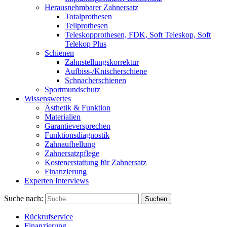
Herausnehmbarer Zahnersatz
Totalprothesen
Teilprothesen
Teleskopprothesen, FDK, Soft Teleskop, Soft
Telekop Plus
Schienen
Zahnstellungskorrektur
Aufbiss-/Knischerschiene
Schnacherschienen
Sportmundschutz
Wissenswertes
Ästhetik & Funktion
Materialien
Garantieversprechen
Funktionsdiagnostik
Zahnaufhellung
Zahnersatzpflege
Kostenerstattung für Zahnersatz
Finanzierung
Experten Interviews
Suche nach:
Suchen
Rückrufservice
Finanzierung