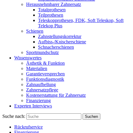
Herausnehmbarer Zahnersatz
Totalprothesen
Teilprothesen
Teleskopprothesen, FDK, Soft Teleskop, Soft
Telekop Plus
Schienen
Zahnstellungskorrektur
Aufbiss-/Knischerschiene
Schnacherschienen
Sportmundschutz
Wissenswertes
Ästhetik & Funktion
Materialien
Garantieversprechen
Funktionsdiagnostik
Zahnaufhellung
Zahnersatzpflege
Kostenerstattung für Zahnersatz
Finanzierung
Experten Interviews
Suche nach:
Suchen
Rückrufservice
Finanzierung