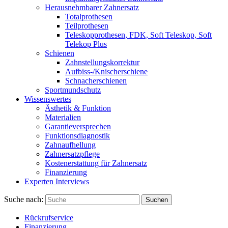
Herausnehmbarer Zahnersatz
Totalprothesen
Teilprothesen
Teleskopprothesen, FDK, Soft Teleskop, Soft
Telekop Plus
Schienen
Zahnstellungskorrektur
Aufbiss-/Knischerschiene
Schnacherschienen
Sportmundschutz
Wissenswertes
Ästhetik & Funktion
Materialien
Garantieversprechen
Funktionsdiagnostik
Zahnaufhellung
Zahnersatzpflege
Kostenerstattung für Zahnersatz
Finanzierung
Experten Interviews
Suche nach:
Suchen
Rückrufservice
Finanzierung