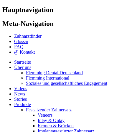
Hauptnavigation
Meta-Navigation
Zahnarztfinder
Glossar
FAQ
@ Kontakt
Startseite
Über uns
Flemming Dental Deutschland
Flemming International
Soziales und gesellschaftliches Engagement
Videos
News
Stories
Produkte
Festsitzender Zahnersatz
Veneers
Inlay & Onlay
Kronen & Brücken
Implantatgestützter Zahnersatz