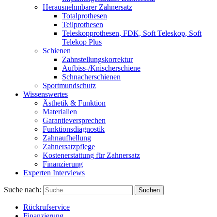
Herausnehmbarer Zahnersatz
Totalprothesen
Teilprothesen
Teleskopprothesen, FDK, Soft Teleskop, Soft
Telekop Plus
Schienen
Zahnstellungskorrektur
Aufbiss-/Knischerschiene
Schnacherschienen
Sportmundschutz
Wissenswertes
Ästhetik & Funktion
Materialien
Garantieversprechen
Funktionsdiagnostik
Zahnaufhellung
Zahnersatzpflege
Kostenerstattung für Zahnersatz
Finanzierung
Experten Interviews
Suche nach:
Suchen
Rückrufservice
Finanzierung