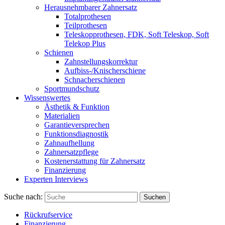
Herausnehmbarer Zahnersatz
Totalprothesen
Teilprothesen
Teleskopprothesen, FDK, Soft Teleskop, Soft
Telekop Plus
Schienen
Zahnstellungskorrektur
Aufbiss-/Knischerschiene
Schnacherschienen
Sportmundschutz
Wissenswertes
Ästhetik & Funktion
Materialien
Garantieversprechen
Funktionsdiagnostik
Zahnaufhellung
Zahnersatzpflege
Kostenerstattung für Zahnersatz
Finanzierung
Experten Interviews
Suche nach:
Suchen
Rückrufservice
Finanzierung