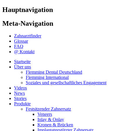
Hauptnavigation
Meta-Navigation
Zahnarztfinder
Glossar
FAQ
@ Kontakt
Startseite
Über uns
Flemming Dental Deutschland
Flemming International
Soziales und gesellschaftliches Engagement
Videos
News
Stories
Produkte
Festsitzender Zahnersatz
Veneers
Inlay & Onlay
Kronen & Brücken
Implantatgestützter Zahnersatz