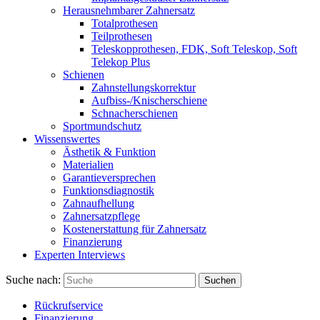
Herausnehmbarer Zahnersatz
Totalprothesen
Teilprothesen
Teleskopprothesen, FDK, Soft Teleskop, Soft
Telekop Plus
Schienen
Zahnstellungskorrektur
Aufbiss-/Knischerschiene
Schnacherschienen
Sportmundschutz
Wissenswertes
Ästhetik & Funktion
Materialien
Garantieversprechen
Funktionsdiagnostik
Zahnaufhellung
Zahnersatzpflege
Kostenerstattung für Zahnersatz
Finanzierung
Experten Interviews
Suche nach:
Suchen
Rückrufservice
Finanzierung