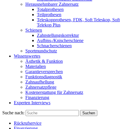
Herausnehmbarer Zahnersatz
Totalprothesen
Teilprothesen
Teleskopprothesen, FDK, Soft Teleskop, Soft
Telekop Plus
Schienen
Zahnstellungskorrektur
Aufbiss-/Knischerschiene
Schnacherschienen
Sportmundschutz
Wissenswertes
Ästhetik & Funktion
Materialien
Garantieversprechen
Funktionsdiagnostik
Zahnaufhellung
Zahnersatzpflege
Kostenerstattung für Zahnersatz
Finanzierung
Experten Interviews
Suche nach:
Suchen
Rückrufservice
Finanzierung