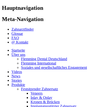
Hauptnavigation
Meta-Navigation
Zahnarztfinder
Glossar
FAQ
@ Kontakt
Startseite
Über uns
Flemming Dental Deutschland
Flemming International
Soziales und gesellschaftliches Engagement
Videos
News
Stories
Produkte
Festsitzender Zahnersatz
Veneers
Inlay & Onlay
Kronen & Brücken
Implantatgestützter Zahnersatz