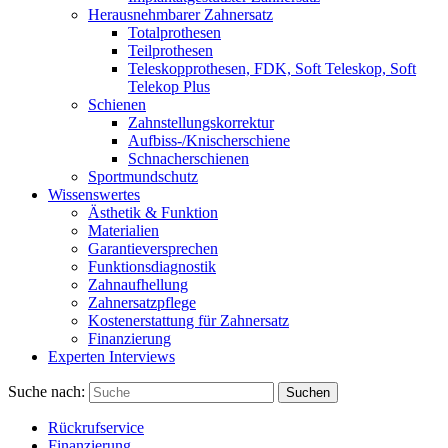
Herausnehmbarer Zahnersatz
Totalprothesen
Teilprothesen
Teleskopprothesen, FDK, Soft Teleskop, Soft
Telekop Plus
Schienen
Zahnstellungskorrektur
Aufbiss-/Knischerschiene
Schnacherschienen
Sportmundschutz
Wissenswertes
Ästhetik & Funktion
Materialien
Garantieversprechen
Funktionsdiagnostik
Zahnaufhellung
Zahnersatzpflege
Kostenerstattung für Zahnersatz
Finanzierung
Experten Interviews
Suche nach:
Suchen
Rückrufservice
Finanzierung