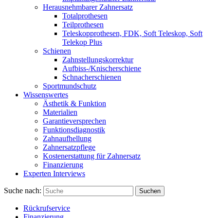
Herausnehmbarer Zahnersatz
Totalprothesen
Teilprothesen
Teleskopprothesen, FDK, Soft Teleskop, Soft
Telekop Plus
Schienen
Zahnstellungskorrektur
Aufbiss-/Knischerschiene
Schnacherschienen
Sportmundschutz
Wissenswertes
Ästhetik & Funktion
Materialien
Garantieversprechen
Funktionsdiagnostik
Zahnaufhellung
Zahnersatzpflege
Kostenerstattung für Zahnersatz
Finanzierung
Experten Interviews
Suche nach:
Suchen
Rückrufservice
Finanzierung