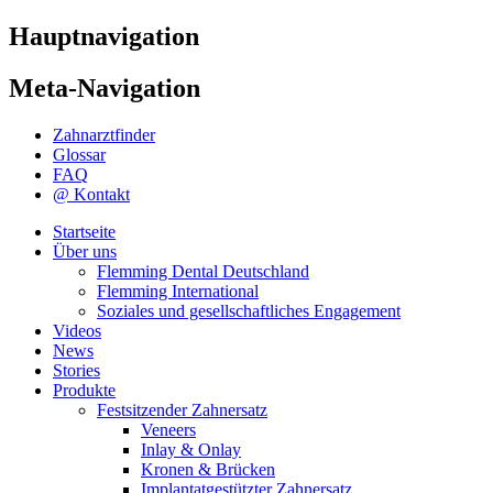
Hauptnavigation
Meta-Navigation
Zahnarztfinder
Glossar
FAQ
@ Kontakt
Startseite
Über uns
Flemming Dental Deutschland
Flemming International
Soziales und gesellschaftliches Engagement
Videos
News
Stories
Produkte
Festsitzender Zahnersatz
Veneers
Inlay & Onlay
Kronen & Brücken
Implantatgestützter Zahnersatz