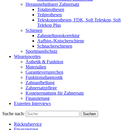
Herausnehmbarer Zahnersatz
Totalprothesen
Teilprothesen
Teleskopprothesen, FDK, Soft Teleskop, Soft
Telekop Plus
Schienen
Zahnstellungskorrektur
Aufbiss-/Knischerschiene
Schnacherschienen
Sportmundschutz
Wissenswertes
Ästhetik & Funktion
Materialien
Garantieversprechen
Funktionsdiagnostik
Zahnaufhellung
Zahnersatzpflege
Kostenerstattung für Zahnersatz
Finanzierung
Experten Interviews
Suche nach:
Suchen
Rückrufservice
Finanzierung