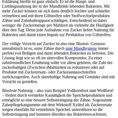
Erklärung hierfür ist ganz einfach: Er ist die Haupt- und
Lieblingsnahrung der in der Mundhöhle lebenden Bakterien. Mit
mehr Zucker können sie sich dann deutlich leichter und schneller
vermehren und mit ihren Giftstoffen oder Stoffwechselprodukten
Zähne und Zahnhalteapparat schädigen. Entscheidend ist dabei
weniger die Zuckermenge pro Mahlzeit als vielmehr die Häufigkeit
über den Tag. Denn jede Aufnahme von Zucker liefert Nahrung für
Bakterien und damit einen Impuls zur Produktion von Giftstoffen.
Der völlige Verzicht auf Zucker ist also eine Illusion. Genauso
unrealistisch ist es, seine Zähne durch
gute Mundhygiene
immer
perfekt von Belägen und darin lebenden Bakterien zu befreien. Die
Lösung liegt wie so oft im sinnvollen Kompromiss: Zu einer
zahnfreundlichen Ernährung sollte vor allem gehören, die Zahl der
zuckerhaltigen (Zwischen-)Mahlzeiten zu reduzieren oder auf
Produkte mit Zuckerersatz- oder Zuckeraustauschstoffen
zurückzugreifen. Auch säurehaltige Nahrung und Getränke sind mit
Vorsicht zu genießen.
Bissfeste Nahrung – also zum Beispiel Vollkornbrot statt Weißbrot!
– fördert durch verstärkte Kautätigkeit die Speichelproduktion und
ermöglicht so eine bessere Selbstreinigung der Zähne. Sogenannte
Zahnpflegekaugummis mit dem Wirkstoff Xylitol als Zuckerersatz
sorgen ebenfalls für vermehrten Speichel, unterstützen so die
Selbstreinigung und hemmen überdies das Bakterienwachstum.