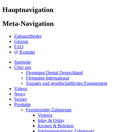
Hauptnavigation
Meta-Navigation
Zahnarztfinder
Glossar
FAQ
@ Kontakt
Startseite
Über uns
Flemming Dental Deutschland
Flemming International
Soziales und gesellschaftliches Engagement
Videos
News
Stories
Produkte
Festsitzender Zahnersatz
Veneers
Inlay & Onlay
Kronen & Brücken
Implantatgestützter Zahnersatz